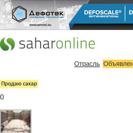
Отрасль
Объявле
Продаю cахар
0