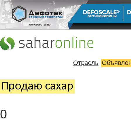
Отрасль
Объявле
Продаю cахар
0