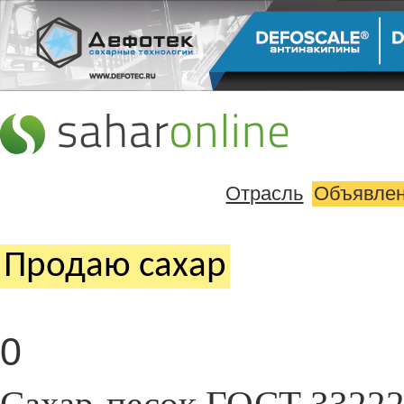
Отрасль
Объявле
Продаю cахар
0