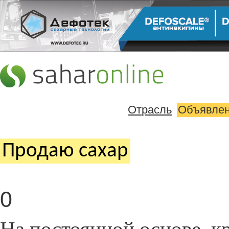
Отрасль
Объявле
Продаю cахар
0