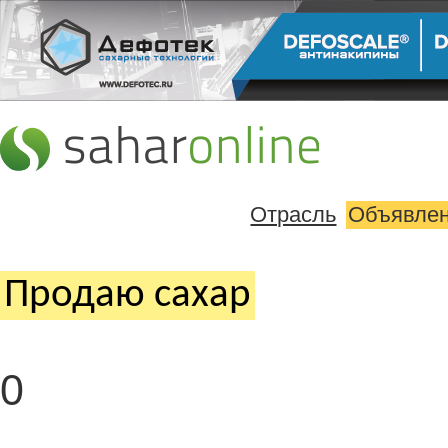
Отрасль
Объявле
Продаю cахар
0