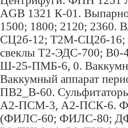
Центрифуги: ФПН 1251 Л-
AGB 1321 К-01. Выпарно
1500; 1800; 2120; 2360.
СЦ2б-12; Т2М-СЦ2б-16; А
свеклы Т2-ЭДС-700; В0-
Ш-25-ПМБ-6, 0. Ваккумн
Ваккумный аппарат пери
ПВ2_В-60. Сульфитатор
А2-ПСМ-3, А2-ПСК-6. Фи
(ФИЛС-60; ФИЛС-80; ДФ-