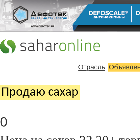
Отрасль
Объявле
Продаю cахар
0