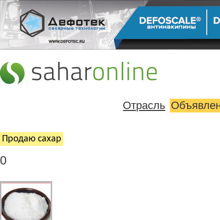
Отрасль
Объявле
Продаю cахар
0