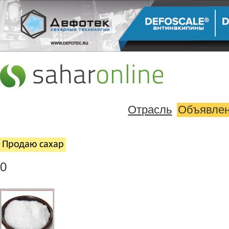
Отрасль
Объявле
Продаю cахар
0