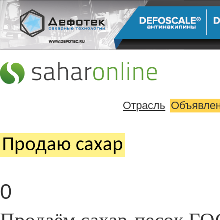
Отрасль
Объявле
Продаю cахар
0