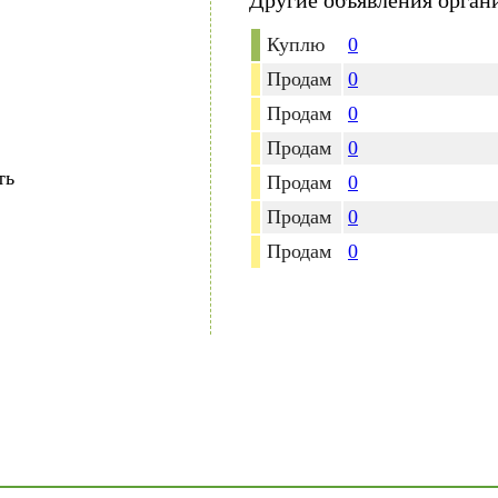
Другие объявления орган
Куплю
0
Продам
0
Продам
0
Продам
0
ть
Продам
0
Продам
0
Продам
0