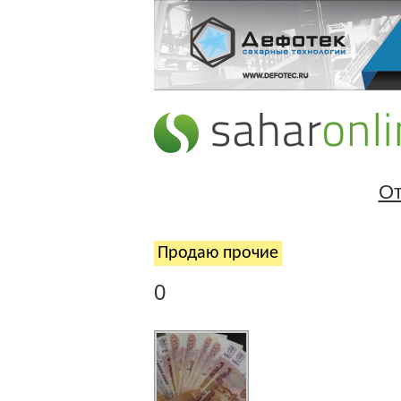
От
Продаю прочие
0