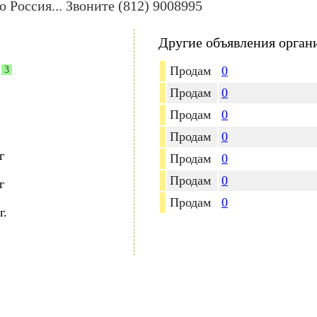
 Россия... Звоните (812) 9008995
Другие объявления орган
Продам
0
3
Продам
0
Продам
0
Продам
0
г
Продам
0
Продам
0
г
Продам
0
г.