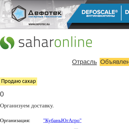
Отрасль
Объявле
Продаю cахар
0
Организуем доставку.
Организация:
"КубаньЮгАгро"