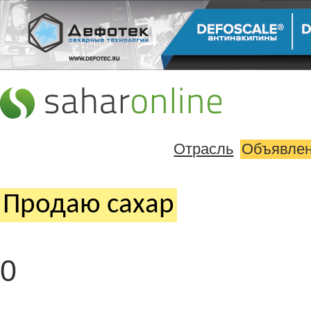
Отрасль
Объявле
Продаю cахар
0