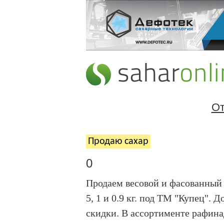
От
Продаю cахар
0
Продаем весовой и фасованный 
5, 1 и 0.9 кг. под ТМ "Купец".
скидки. В ассортименте рафина