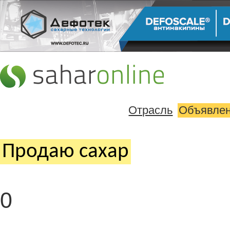
Отрасль
Объявле
Продаю cахар
0