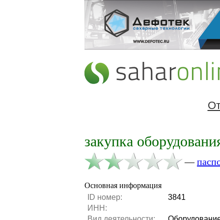
От
закупка оборудован
—
пасп
Основная информация
ID номер:
3841
ИНН:
Вид деятельности:
Оборудовани