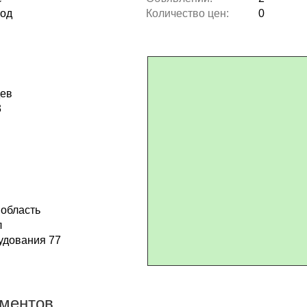
вод
Количество цен:
0
дев
3
 область
л
удования 77
ументов