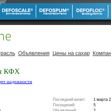
расль
Объявления
Цены на сахар
Компа
ия КФХ
орт надежности
Последний визит:
1 марта 2
Посещений:
5
е
Объявлений:
2