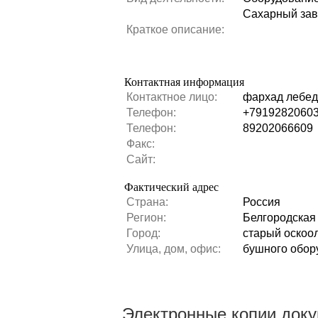
Сахарный за
Краткое описание:
Контактная информация
Контактное лицо:
фархад лебе
Телефон:
+7919282060
Телефон:
89202066609
Факс:
Сайт:
Фактический адрес
Страна:
Россия
Регион:
Белгородская
Город:
старый оскоо
Улица, дом, офис:
бушного обор
Электронные копии док