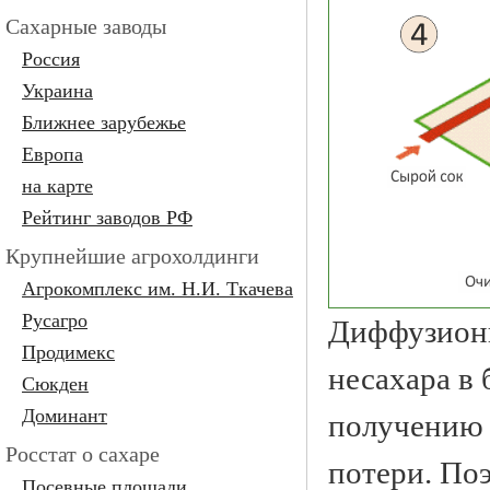
Сахарные заводы
Россия
Украина
Ближнее зарубежье
Европа
на карте
Рейтинг заводов РФ
Крупнейшие агрохолдинги
Агрокомплекс им. Н.И. Ткачева
Русагро
Диффузионн
Продимекc
несахара в
Сюкден
Доминант
получению 
Росстат о сахаре
потери. По
Посевные площади