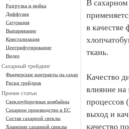
В сахарном
Разгрузка и мойка
применяетс
Диффузия
Сатурация
в качестве
Выпаривание
хлопчатобу
Кристализация
Центрифугирование
ткань.
Видео
Сахарный трейдинг
Фьючерские контракты на сахар
Качество д
Риски трейдров
влияние на
Прочие статьи
процессов (
Свеклоуборочные комбайны
Сахарное производство в ЕС
выход и ка
Состав сахарной свеклы
качество п
Хранение сахарной свеклы