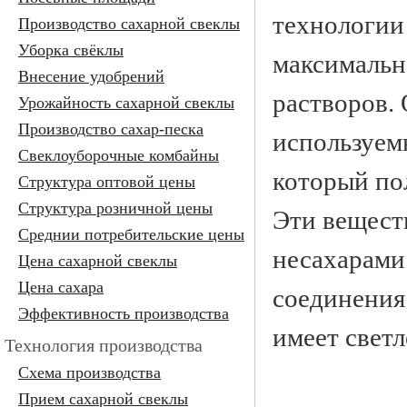
технологии
Производство сахарной свеклы
Уборка свёклы
максимальн
Внесение удобрений
растворов.
Урожайность сахарной свеклы
Производство сахар-песка
используемы
Свеклоуборочные комбайны
который пол
Структура оптовой цены
Структура розничной цены
Эти вещест
Среднии потребительские цены
несахарами
Цена сахарной свеклы
Цена сахара
соединения
Эффективность производства
имеет светл
Технология производства
Cхема производства
Прием сахарной свеклы